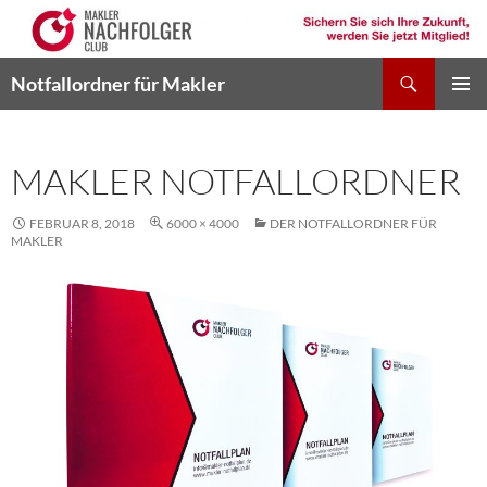
Zum
Inhalt
springen
Suchen
Notfallordner für Makler
PRIMÄR
MENÜ
MAKLER NOTFALLORDNER
FEBRUAR 8, 2018
6000 × 4000
DER NOTFALLORDNER FÜR
MAKLER