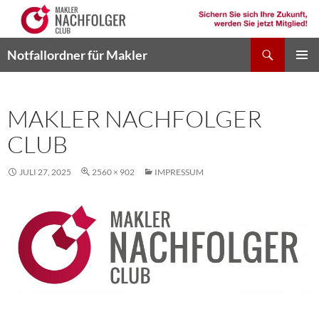
Zum
Inhalt
springen
Suchen
Notfallordner für Makler
PRIMÄR
MENÜ
MAKLER NACHFOLGER
CLUB
JULI 27, 2025
2560 × 902
IMPRESSUM