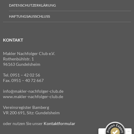
DATENSCHUTZERKLÄRUNG
HAFTUNGSAUSSCHLUSS
KONTAKT
Makler Nachfolger Club e.V.
Rothenbühlstr. 1
96163 Gundelsheim
Tel. 0951 – 42 02 56
Fax. 0951 – 40 72 667
Kundenbewertungen und Erfahrungen zu
info@makler-nachfolger-club.de
Makler Nachfolger Club e.V.
www.makler-nachfolger-club.de
Vereinsregister Bamberg
SEHR GUT
98%
VR 200 691, Sitz: Gundelsheim
Empfehlungen auf
ProvenExpert.com
4,91 / 5,00
oder nutzen Sie unser
Kontaktformular